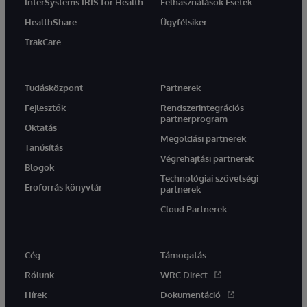
InterSystems IRIS for Health
Felhasználások Esetek
HealthShare
Ügyfélsiker
TrakCare
Tudásközpont
Partnerek
Fejlesztők
Rendszerintegrációs
partnerprogram
Oktatás
Megoldási partnerek
Tanúsítás
Végrehajtási partnerek
Blogok
Technológiai szövetségi
Erőforrás könyvtár
partnerek
Cloud Partnerek
Cég
Támogatás
Rólunk
WRC Direct
Hírek
Dokumentáció