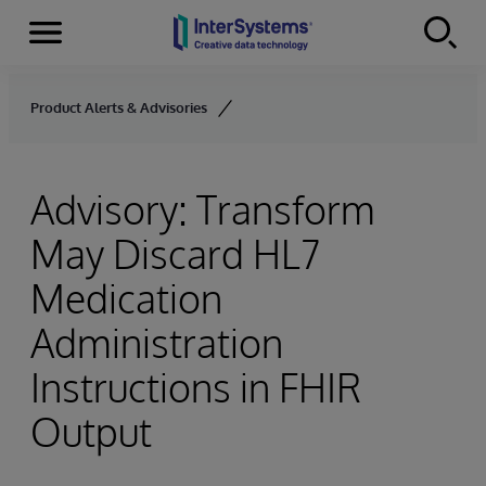
Menu
Skip to content
Product Alerts & Advisories
Advisory: Transform
May Discard HL7
Medication
Administration
Instructions in FHIR
Output