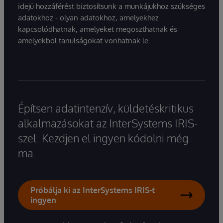
idejű hozzáférést biztosítsunk a munkájukhoz szükséges
adatokhoz - olyan adatokhoz, amelyekhez
kapcsolódhatnak, amelyeket megoszthatnak és
amelyekből tanulságokat vonhatnak le.
Építsen adatintenzív, küldetéskritikus
alkalmazásokat az InterSystems IRIS-
szel. Kezdjen el ingyen kódolni még
ma.
Próbálja ki az InterSystems IRIS-t
ingyen