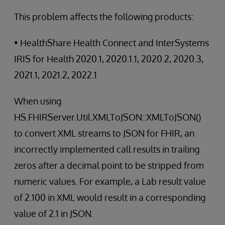
This problem affects the following products:
• HealthShare Health Connect and InterSystems
IRIS for Health 2020.1, 2020.1.1, 2020.2, 2020.3,
2021.1, 2021.2, 2022.1
When using
HS.FHIRServer.Util.XMLToJSON::XMLToJSON()
to convert XML streams to JSON for FHIR, an
incorrectly implemented call results in trailing
zeros after a decimal point to be stripped from
numeric values. For example, a Lab result value
of 2.100 in XML would result in a corresponding
value of 2.1 in JSON.