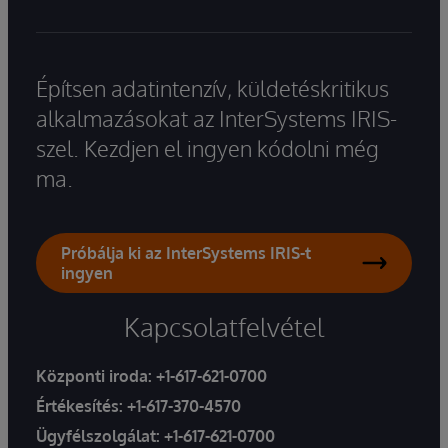
Építsen adatintenzív, küldetéskritikus
alkalmazásokat az InterSystems IRIS-
szel. Kezdjen el ingyen kódolni még
ma.
Próbálja ki az InterSystems IRIS-t
ingyen
Kapcsolatfelvétel
Központi iroda:
+1-617-621-0700
Értékesítés:
+1-617-370-4570
Ügyfélszolgálat:
+1-617-621-0700