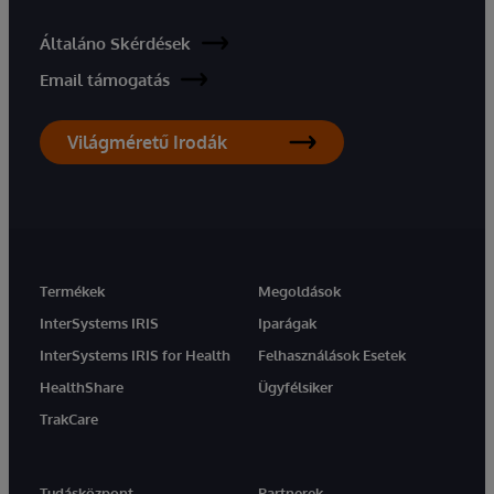
Általáno Skérdések
Email támogatás
Világméretű Irodák
Termékek
Megoldások
InterSystems IRIS
Iparágak
InterSystems IRIS for Health
Felhasználások Esetek
HealthShare
Ügyfélsiker
TrakCare
Tudásközpont
Partnerek