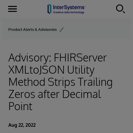
Menu
Skip to content
Product Alerts & Advisories
Advisory: FHIRServer
XMLtoJSON Utility
Method Strips Trailing
Zeros after Decimal
Point
Aug 22, 2022