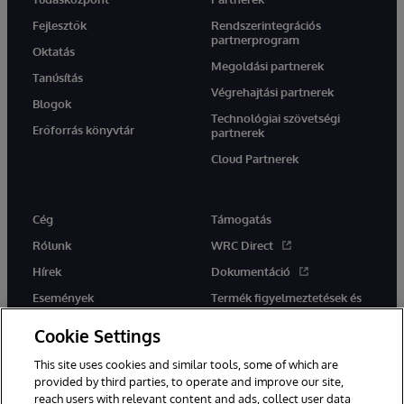
Fejlesztők
Rendszerintegrációs
partnerprogram
Oktatás
Megoldási partnerek
Tanúsítás
Végrehajtási partnerek
Blogok
Technológiai szövetségi
Erőforrás könyvtár
partnerek
Cloud Partnerek
Cég
Támogatás
Rólunk
WRC Direct
Hírek
Dokumentáció
Események
Termék figyelmeztetések és
tanácsok
Karrier
Cookie Settings
This site uses cookies and similar tools, some of which are
provided by third parties, to operate and improve our site,
reach users with relevant content and ads, collect user data