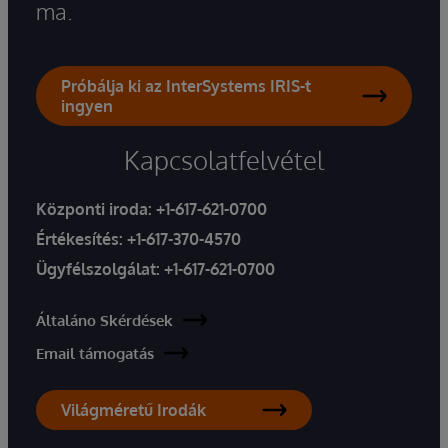
ma.
Próbálja ki az InterSystems IRIS-t
ingyen
Kapcsolatfelvétel
Központi iroda:
+1-617-621-0700
Értékesítés:
+1-617-370-4570
Ügyfélszolgálat:
+1-617-621-0700
Általáno Skérdések
Email támogatás
Világméretű Irodák