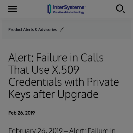
Menu
Skip to content
Product Alerts & Advisories
Alert: Failure in Calls
That Use X.509
Credentials with Private
Keys after Upgrade
Feb 26, 2019
February 26, 2019 – Alert: Failure in