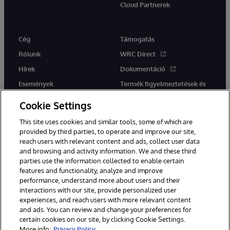
Cloud Partnerek
Cég
Támogatás
Rólunk
WRC Direct
Hírek
Dokumentáció
Események
Termék figyelmeztetések és
tanácsok
Karrier
Cookie Settings
This site uses cookies and similar tools, some of which are
provided by third parties, to operate and improve our site,
reach users with relevant content and ads, collect user data
and browsing and activity information. We and these third
parties use the information collected to enable certain
Ez a weboldal gépi fordítást használ. Bármilyen fordítási konfliktus
features and functionality, analyze and improve
esetén az oldal angol nyelvű változata élvez elsőbbséget.
performance, understand more about users and their
© 1996-2026 InterSystems Corporation, Boston, MA. Minden jog
fenntartva.
interactions with our site, provide personalized user
experiences, and reach users with more relevant content
Értesítések/Feltételek és feltételek
Adatvédelmi nyilatkozat
and ads. You can review and change your preferences for
Garancia
Hozzáférhetőség
certain cookies on our site, by clicking Cookie Settings.
More info:
Privacy Policy