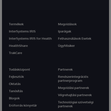
Termékek
Megoldások
InterSystems IRIS
Iparágak
InterSystems IRIS for Health
Felhasználások Esetek
HealthShare
Ügyfélsiker
TrakCare
Tudásközpont
Partnerek
Fejlesztők
Rendszerintegrációs
partnerprogram
Oktatás
Megoldási partnerek
Tanúsítás
Végrehajtási partnerek
Blogok
Technológiai szövetségi
Erőforrás könyvtár
partnerek