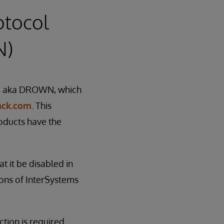
otocol
N)
, aka DROWN, which
ack.com
. This
oducts have the
 it be disabled in
ions of InterSystems
ction is required.