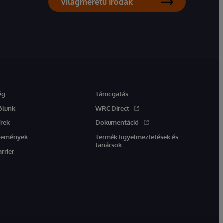
Világméretű Irodák
ég
Támogatás
ólunk
WRC Direct
írek
Dokumentáció
semények
Termék figyelmeztetések és
tanácsok
arrier