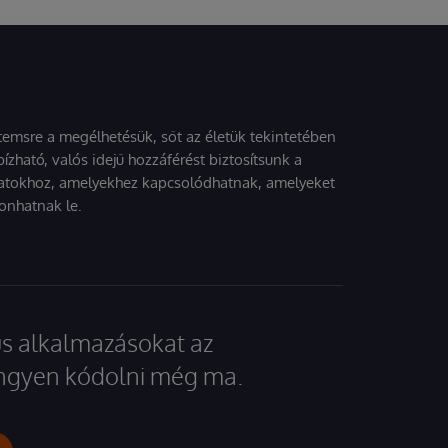
stemsre a megélhetésük, sőt az életük tekintetében
ízható, valós idejű hozzáférést biztosítsunk a
atokhoz, amelyekhez kapcsolódhatnak, amelyeket
onhatnak le.
kus alkalmazásokat az
 ingyen kódolni még ma.