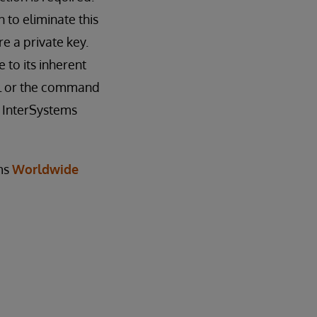
 to eliminate this
re a private key.
 to its inherent
al or the command
f InterSystems
ems
Worldwide