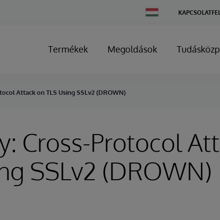
Change
KAPCSOLATFE
Country
Termékek
Megoldások
Tudásközp
otocol Attack on TLS Using SSLv2 (DROWN)
y: Cross-Protocol At
ing SSLv2 (DROWN)