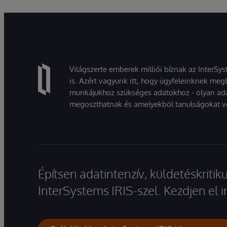
Világszerte emberek milliói bíznak az InterSy
is. Azért vagyunk itt, hogy ügyfeleinknek megb
munkájukhoz szükséges adatokhoz - olyan ad
megoszthatnak és amelyekből tanulságokat v
Építsen adatintenzív, küldetéskriti
InterSystems IRIS-szel. Kezdjen el