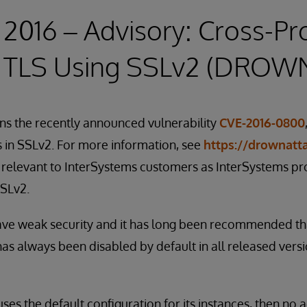
 2016 – Advisory: Cross-Pr
n TLS Using SSLv2 (DROW
ns the recently announced vulnerability
CVE-2016-0800
 in SSLv2. For more information, see
https://drownatt
 relevant to InterSystems customers as InterSystems pr
SSLv2.
ve weak security and it has long been recommended that
 has always been disabled by default in all released vers
uses the default configuration for its instances, then no a