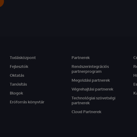
Tudásközpont
Partnerek
C
Fejlesztők
Rendszerintegrációs
R
partnerprogram
Oktatás
H
Megoldási partnerek
Tanúsítás
E
Végrehajtási partnerek
Blogok
K
Technológiai szövetségi
Erőforrás könyvtár
partnerek
Cloud Partnerek