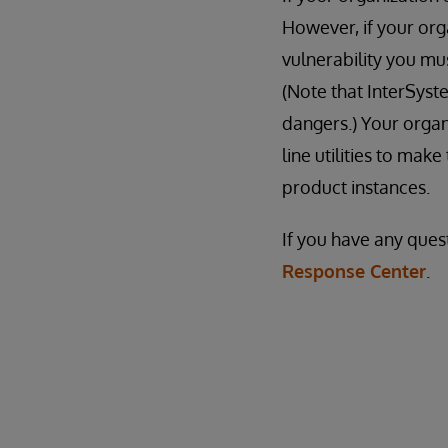
However, if your orga
vulnerability you must
(Note that InterSyst
dangers.) Your orga
line utilities to ma
product instances.
If you have any ques
Response Center
.