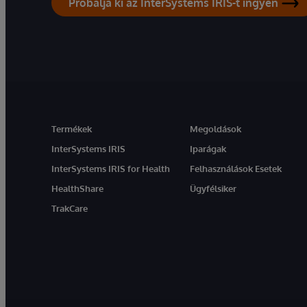
Próbálja ki az InterSystems IRIS-t ingyen
Termékek
Megoldások
InterSystems IRIS
Iparágak
InterSystems IRIS for Health
Felhasználások Esetek
HealthShare
Ügyfélsiker
TrakCare