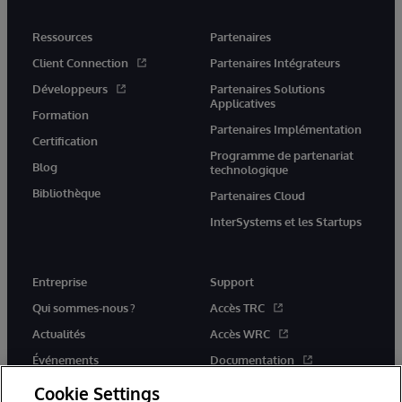
Ressources
Partenaires
Client Connection
Partenaires Intégrateurs
Développeurs
Partenaires Solutions
Applicatives
Formation
Partenaires Implémentation
Certification
Programme de partenariat
Blog
technologique
Bibliothèque
Partenaires Cloud
InterSystems et les Startups
Entreprise
Support
Qui sommes-nous ?
Accès TRC
Actualités
Accès WRC
Événements
Documentation
Rejoignez-nous
Actualités produits et alertes
Cookie Settings