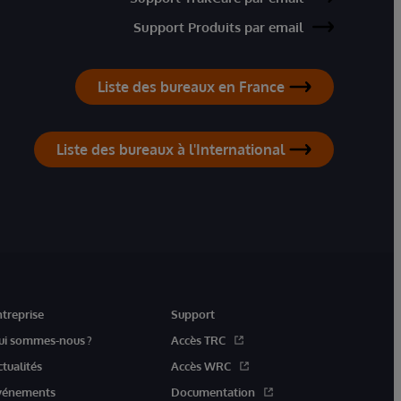
Support Produits par email
Liste des bureaux en France
Liste des bureaux à l'International
ntreprise
Support
ui sommes-nous ?
Accès TRC
ctualités
Accès WRC
vénements
Documentation