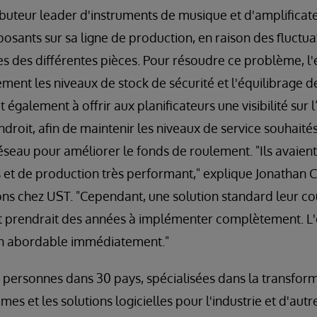
ibuteur leader d'instruments de musique et d'amplificateu
sants sur sa ligne de production, en raison des fluctu
les des différentes pièces. Pour résoudre ce problème, l'
ent les niveaux de stock de sécurité et l'équilibrage d
t également à offrir aux planificateurs une visibilité sur 
roit, afin de maintenir les niveaux de service souhaités
réseau pour améliorer le fonds de roulement. "Ils avaien
 et de production très performant," explique Jonathan 
ns chez UST. "Cependant, une solution standard leur coû
et prendrait des années à implémenter complètement. L'
on abordable immédiatement."
personnes dans 30 pays, spécialisées dans la transfor
èmes et les solutions logicielles pour l'industrie et d'autr