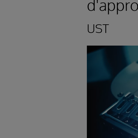
d'appr
UST