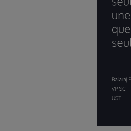
seu
une
que
seu
Balaraj 
VP SC
UST