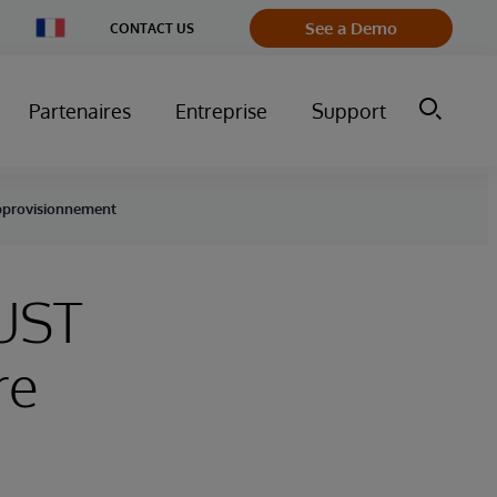
Change
See a Demo
CONTACT US
Country
Partenaires
Entreprise
Support
approvisionnement
UST
re