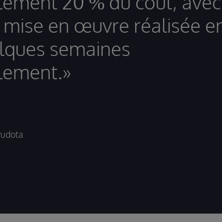
lement 20 % du coût, avec
 mise en œuvre réalisée e
lques semaines
lement.»
Pudota