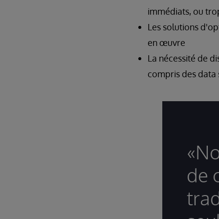
immédiats, ou tro
Les solutions d'op
en œuvre
La nécessité de d
compris des data s
«No
de 
trad