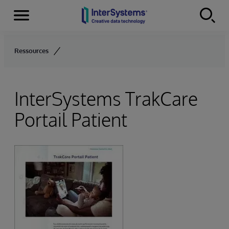
Menu
Skip to content
Ressources
InterSystems TrakCare
Portail Patient