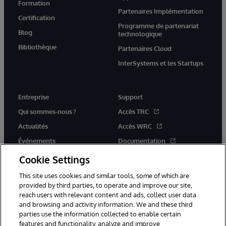
Formation
Partenaires Implémentation
Certification
Programme de partenariat
Blog
technologique
Bibliothèque
Partenaires Cloud
InterSystems et les Startups
Entreprise
Support
Qui sommes-nous ?
Accès TRC
Actualités
Accès WRC
Événements
Documentation
Rejoignez-nous
Actualités produits et alertes
Cookie Settings
This site uses cookies and similar tools, some of which are
provided by third parties, to operate and improve our site,
reach users with relevant content and ads, collect user data
and browsing and activity information. We and these third
parties use the information collected to enable certain
© 1996-2026 InterSystems Corporation, Boston, MA. Tous droits
features and functionality, analyze and improve