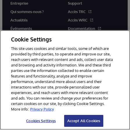
Entreprise
Support
Qui sommes-nous ?
Accès TRC
Actualités
Accès WRC
Événements
Documentation
Rejoignez-nous
Actualités produits et alertes
Cookie Settings
This site uses cookies and similar tools, some of which are
provided by third parties, to operate and improve our site,
reach users with relevant content and ads, collect user data
and browsing and activity information. We and these third
parties use the information collected to enable certain
© 1996-2026 InterSystems Corporation, Boston, MA. Tous droits
features and functionality, analyze and improve
réservés.
performance, understand more about users and their
interactions with our site, provide personalized user
Mentions légales
experiences, and reach users with more relevant content
Déclaration de confidentialité d'InterSystems Corporation
Garantie
and ads. You can review and change your preferences for
Accessibilité
certain cookies on our site, by clicking Cookie Settings.
More info:
Privacy Policy
Cookies Settings
Accept All Cookies