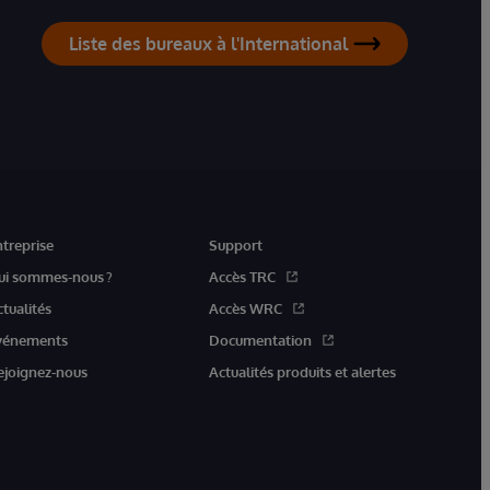
Liste des bureaux à l'International
ntreprise
Support
ui sommes-nous ?
Accès TRC
ctualités
Accès WRC
vénements
Documentation
ejoignez-nous
Actualités produits et alertes