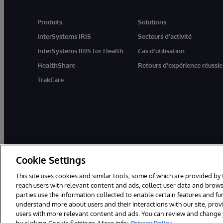
Produits
Solutions
InterSystems IRIS
Secteurs d'activité
InterSystems IRIS for Health
Cas d'utilisation
HealthShare
Retours d'expérience réussie
TrakCare
Cookie Settings
This site uses cookies and similar tools, some of which are provided by 
reach users with relevant content and ads, collect user data and brows
parties use the information collected to enable certain features and f
© 1996-2026 InterSystems Corporation, Boston, MA. Tous droits rése
understand more about users and their interactions with our site, pro
users with more relevant content and ads. You can review and change yo