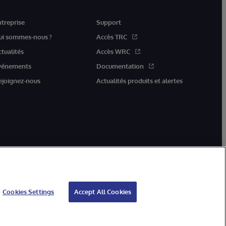
ntreprise
Support
ui sommes-nous ?
Accès TRC
ctualités
Accès WRC
vénements
Documentation
ejoignez-nous
Actualités produits et alertes
Cookies Settings
Accept All Cookies
ation
Garantie
Accessibilité