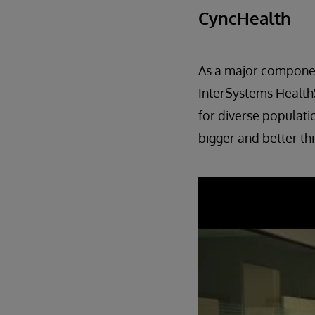
CyncHealth
As a major componen
InterSystems HealthS
for diverse populati
bigger and better thi