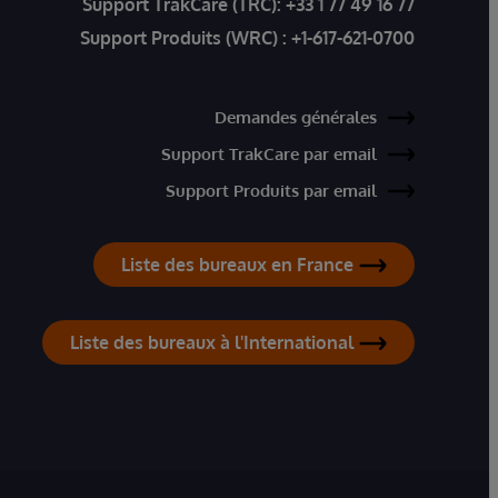
Support TrakCare (TRC):
+33 1 77 49 16 77
Support Produits (WRC) :
+1-617-621-0700
Demandes générales
Support TrakCare par email
Support Produits par email
Liste des bureaux en France
Liste des bureaux à l'International