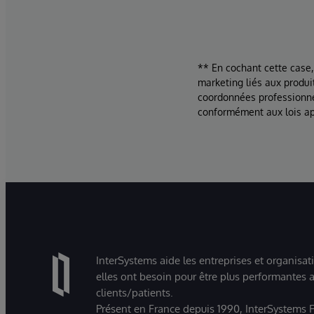
** En cochant cette case,
marketing liés aux produi
coordonnées professionne
conformément aux lois ap
InterSystems aide les entreprises et organisat
elles ont besoin pour être plus performantes a
clients/patients.
Présent en France depuis 1990, InterSystems Fr