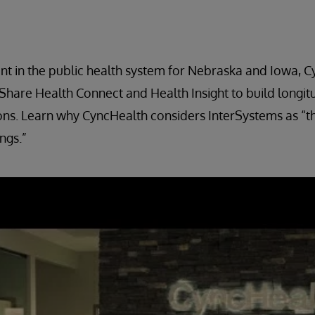
t in the public health system for Nebraska and Iowa, 
hare Health Connect and Health Insight to build longit
ons. Learn why CyncHealth considers InterSystems as “th
ngs.”