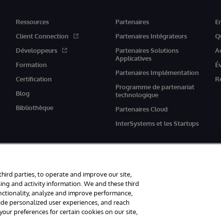
Ressources
Partenaires
E
Client Connection
Partenaires Intégrateurs
Q
Développeurs
Partenaires Solutions
A
Applicatives
Formation
É
Partenaires Implémentation
Certification
R
Programme de partenariat
Blog
technologique
Bibliothèque
Partenaires Cloud
InterSystems et les Startups
third parties, to operate and improve our site,
ing and activity information. We and these third
unctionality, analyze and improve performance,
rvés.
Mentions légales
Déclaration de confidentialité d'InterSystems Corpor
vide personalized user experiences, and reach
ur preferences for certain cookies on our site,