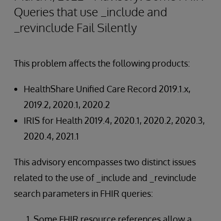
Queries that use _include and
_revinclude Fail Silently
This problem affects the following products:
HealthShare Unified Care Record 2019.1.x,
2019.2, 2020.1, 2020.2
IRIS for Health 2019.4, 2020.1, 2020.2, 2020.3,
2020.4, 2021.1
This advisory encompasses two distinct issues
related to the use of _include and _revinclude
search parameters in FHIR queries:
Some FHIR resource references allow a