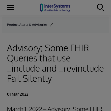
Menu
Skip to content
Product Alerts & Advisories
Advisory: Some FHIR
Queries that use
_include and _revinclude
Fail Silently
01 Mar 2022
March 1, 2022 – Advisory: Some FHIR