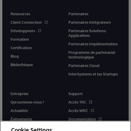
Ressources
Partenaires
Client Connection
Partenaires Intégrateurs
Développeurs
Partenaires Solutions
Applicatives
Formation
Partenaires Implémentation
Certification
Programme de partenariat
Blog
technologique
Bibliothèque
Partenaires Cloud
InterSystems et les Startups
Entreprise
Support
Qui sommes-nous ?
Accès TRC
Actualités
Accès WRC
Événements
Documentation
Rejoignez-nous
Actualités produits et alertes
Cookie Settings