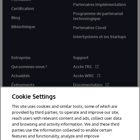
Partenaires Implémentation
Certification
Programme de partenariat
Blog
technologique
Bibliothèque
Partenaires Cloud
InterSystems et les Startups
Entreprise
Support
Qui sommes-nous ?
Accès TRC
Actualités
Accès WRC
Événements
Documentation
Rejoignez-nous
Actualités produits et alertes
Cookie Settings
This site uses cookies and similar tools, some of which are
provided by third parties, to operate and improve our site,
reach users with relevant content and ads, collect user data
and browsing and activity information. We and these third
parties use the information collected to enable certain
© 1996-2026 InterSystems Corporation, Boston, MA. Tous droits
features and functionality, analyze and improve
réservés.