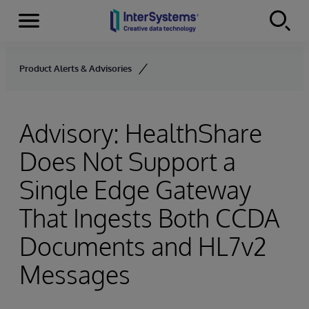
Menu
Skip to content
Product Alerts & Advisories
Advisory: HealthShare
Does Not Support a
Single Edge Gateway
That Ingests Both CCDA
Documents and HL7v2
Messages