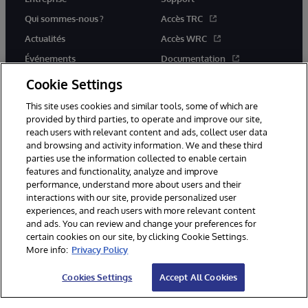
Qui sommes-nous ?
Accès TRC
Actualités
Accès WRC
Événements
Documentation
Rejoignez-nous
Actualités produits et alertes
Cookie Settings
This site uses cookies and similar tools, some of which are
provided by third parties, to operate and improve our site,
reach users with relevant content and ads, collect user data
and browsing and activity information. We and these third
parties use the information collected to enable certain
© 1996-2026 InterSystems Corporation, Boston, MA. Tous droits
features and functionality, analyze and improve
réservés.
performance, understand more about users and their
interactions with our site, provide personalized user
Mentions légales
experiences, and reach users with more relevant content
Déclaration de confidentialité d'InterSystems Corporation
Garantie
and ads. You can review and change your preferences for
Accessibilité
certain cookies on our site, by clicking Cookie Settings.
More info:
Privacy Policy
Cookies Settings
Accept All Cookies