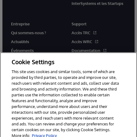
InterSystems et les Startups
Entreprise
Support
Qui sommes-nous ?
Accès TRC
Actualités
Accès WRC
Événements
Documentation
Rejoignez-nous
Actualités produits et alertes
Cookie Settings
This site uses cookies and similar tools, some of which are
provided by third parties, to operate and improve our site,
reach users with relevant content and ads, collect user data
and browsing and activity information. We and these third
parties use the information collected to enable certain
© 1996-2026 InterSystems Corporation, Boston, MA. Tous droits
features and functionality, analyze and improve
réservés.
performance, understand more about users and their
interactions with our site, provide personalized user
Mentions légales
experiences, and reach users with more relevant content
Déclaration de confidentialité d'InterSystems Corporation
Garantie
and ads. You can review and change your preferences for
Accessibilité
certain cookies on our site, by clicking Cookie Settings.
More info:
Privacy Policy