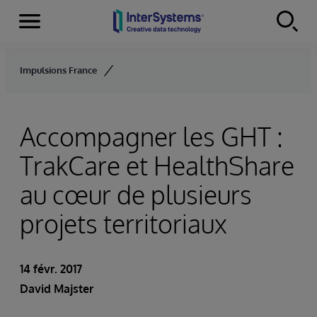
Menu
Skip to content
Impulsions France
Accompagner les GHT :
TrakCare et HealthShare
au cœur de plusieurs
projets territoriaux
14 févr. 2017
David Majster