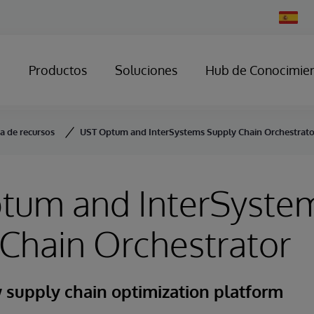
Change
Country
Productos
Soluciones
Hub de Conocimie
ca de recursos
UST Optum and InterSystems Supply Chain Orchestrato
tum and InterSyste
Chain Orchestrator
 supply chain optimization platform