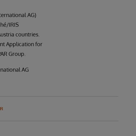
ternational AG)
ché/IRIS
stria countries.
t Application for
SPAR Group.
rnational AG
OR