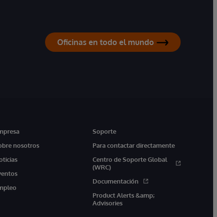
Oficinas en todo el mundo
mpresa
Soporte
obre nosotros
Para contactar directamente
oticias
Centro de Soporte Global
(WRC)
ventos
Documentación
mpleo
Product Alerts &amp;
Advisories