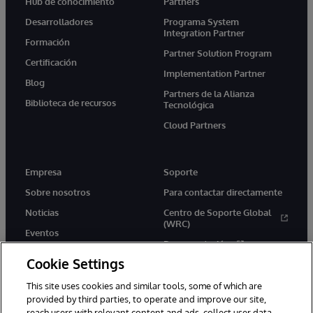
Hub de conocimiento
Partners
Desarrolladores
Programa System
Integration Partner
Formación
Partner Solution Program
Certificación
Implementation Partner
Blog
Partners de la Alianza
Biblioteca de recursos
Tecnológica
Cloud Partners
Empresa
Soporte
Sobre nosotros
Para contactar directamente
Noticias
Centro de Soporte Global
(WRC)
Eventos
Documentación
Empleo
Cookie Settings
Product Alerts &amp;
Advisories
This site uses cookies and similar tools, some of which are
provided by third parties, to operate and improve our site,
reach users with relevant content and ads, collect user data