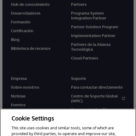
Hub de conocimiento
Partners
Desarrolladores
Programa System
Integration Partner
Formación
Partner Solution Program
Certificación
Implementation Partner
Blog
Partners de la Alianza
Biblioteca de recursos
Tecnológica
Cloud Partners
Empresa
Soporte
Sobre nosotros
Para contactar directamente
Noticias
Centro de Soporte Global
(WRC)
Eventos
Documentación
Empleo
Cookie Settings
Product Alerts &amp;
Advisories
This site uses cookies and similar tools, some of which are
provided by third parties, to operate and improve our site,