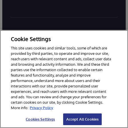
Erstellen Sie datenintensive,
Cookie Settings
unternehmenskritische Anwendungen
This site uses cookies and similar tools, some of which are
mit InterSystems IRIS. Beginnen Sie
provided by third parties, to operate and improve our site,
noch heute kostenlos mit dem
reach users with relevant content and ads, collect user data
and browsing and activity information. We and these third
Programmieren.
parties use the information collected to enable certain
features and functionality, analyze and improve
performance, understand more about users and their
interactions with our site, provide personalized user
Testen Sie InterSystems IRIS kostenlos
experiences, and reach users with more relevant content
and ads. You can review and change your preferences for
Kontakt
certain cookies on our site, by clicking Cookie Settings.
More info:
Privacy Policy
Hauptgeschäftsstelle:
+49-6151-17 47-0
Cookies Settings
Accept All Cookies
Support: