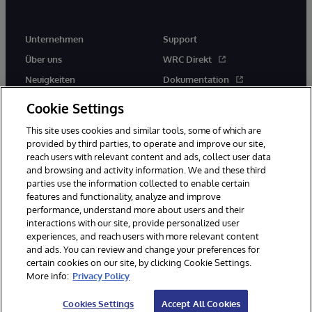
Unternehmen
Support
Über uns
WRC Direkt
Neuigkeiten
Dokumentation
Veranstaltungen
Produktwarnungen und -
Cookie Settings
hinweise
Karriere
This site uses cookies and similar tools, some of which are
provided by third parties, to operate and improve our site,
reach users with relevant content and ads, collect user data
and browsing and activity information. We and these third
parties use the information collected to enable certain
features and functionality, analyze and improve
performance, understand more about users and their
© 1996-2026 InterSystems Corporation, Boston, MA. Alle Rechte
vorbehalten.
interactions with our site, provide personalized user
experiences, and reach users with more relevant content
Mitteilungen/Geschäftsbedingungen
Erklärung zum Datenschutz
and ads. You can review and change your preferences for
Geld-zurück-Garantie
Impressum
Barrierefreiheit
certain cookies on our site, by clicking Cookie Settings.
More info:
Privacy Policy
Cookies Settings
Accept All Cookies