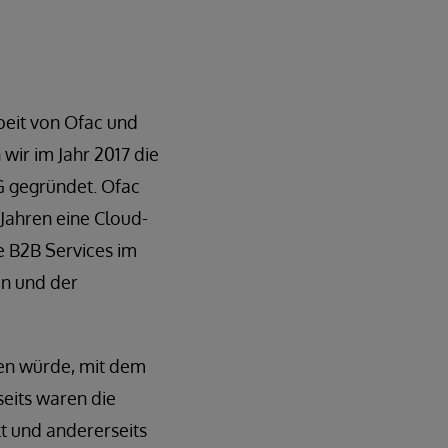
eit von Ofac und
ir im Jahr 2017 die
G gegründet. Ofac
 Jahren eine Cloud-
e B2B Services im
en und der
den würde, mit dem
eits waren die
t und andererseits