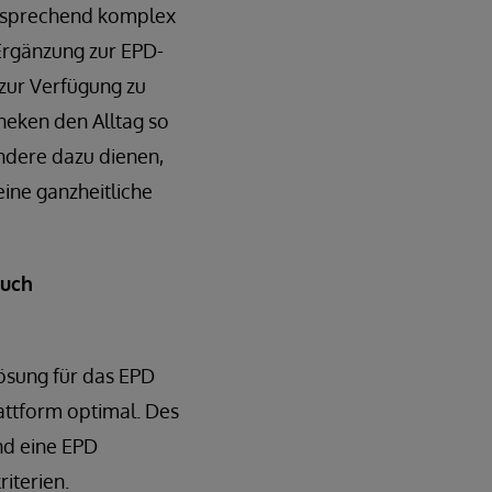
ntsprechend komplex
Ergänzung zur EPD-
 zur Verfügung zu
theken den Alltag so
ondere dazu dienen,
ine ganzheitliche
auch
ösung für das EPD
attform optimal. Des
nd eine EPD
iterien.