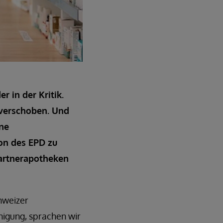
 in der Kritik.
n verschoben. Und
ine
on des EPD zu
Partnerapotheken
hweizer
nigung, sprachen wir