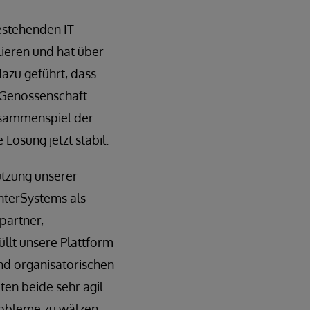
estehenden IT
ieren und hat über
azu geführt, dass
 Genossenschaft
usammenspiel der
Lösung jetzt stabil.
ützung unserer
nterSystems als
partner,
üllt unsere Plattform
nd organisatorischen
ten beide sehr agil
robleme zu wälzen,