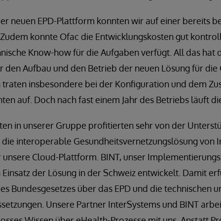
er neuen EPD-Plattform konnten wir auf einer bereits b
 Zudem konnte Ofac die Entwicklungskosten gut kontroll
ische Know-how für die Aufgaben verfügt. All das hat d
r den Aufbau und den Betrieb der neuen Lösung für die
n traten insbesondere bei der Konfiguration und dem Z
n auf. Doch nach fast einem Jahr des Betriebs läuft die 
ten in unserer Gruppe profitierten sehr von der Unterst
s die interoperable Gesundheitsvernetzungslösung von I
ür unsere Cloud-Plattform. BINT, unser Implementierungs
Einsatz der Lösung in der Schweiz entwickelt. Damit erf
es Bundesgesetzes über das EPD und die technischen u
ssetzungen. Unsere Partner InterSystems und BINT arbei
grosses Wissen über eHealth-Prozesse mit uns. Anstatt P