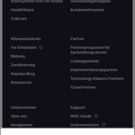
InterSystems IRIS for Health
Anwendungsbeispiele
HealthShare
Kundenreferenzen
TrakCare
Wissenszentrum
Partner
Für Entwickler
Partnerprogramm für
Systemintegratoren
Bildung
Lösungspartner
Zertifizierung
Implementierungspartner
Impulse Blog
Technology Alliance Partners
Ressourcen
Cloud-Partner
Unternehmen
Support
Über uns
WRC Direkt
Neuigkeiten
Dokumentation
Veranstaltungen
Produktwarnungen und -