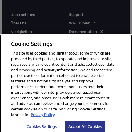
Unternehmen
Support
Über uns
WRC Direkt
Neuigkeiten
Dokumentation
Veranstaltungen
Produktwarnungen und -
Cookie Settings
hinweise
Karriere
This site uses cookies and similar tools, some of which are
provided by third parties, to operate and improve our site,
reach users with relevant content and ads, collect user data
and browsing and activity information. We and these third
parties use the information collected to enable certain
features and functionality, analyze and improve
performance, understand more about users and their
© 1996-2026 InterSystems Corporation, Boston, MA. Alle Rechte
vorbehalten.
interactions with our site, provide personalized user
experiences, and reach users with more relevant content
Mitteilungen/Geschäftsbedingungen
Erklärung zum Datenschutz
and ads. You can review and change your preferences for
Geld-zurück-Garantie
Impressum
Barrierefreiheit
certain cookies on our site, by clicking Cookie Settings.
More info:
Privacy Policy
Cookies Settings
Accept All Cookies