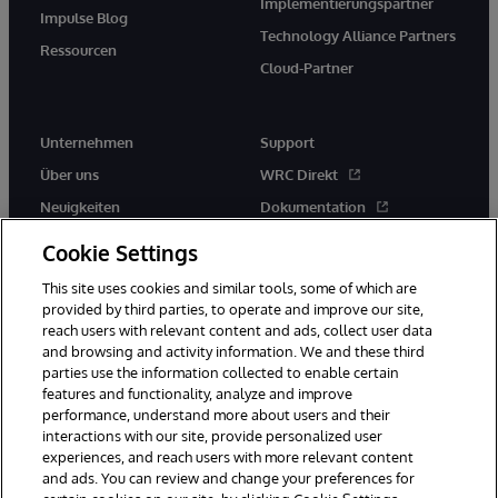
Implementierungspartner
Impulse Blog
Technology Alliance Partners
Ressourcen
Cloud-Partner
Unternehmen
Support
Über uns
WRC Direkt
Neuigkeiten
Dokumentation
Veranstaltungen
Produktwarnungen und -
Cookie Settings
hinweise
Karriere
This site uses cookies and similar tools, some of which are
provided by third parties, to operate and improve our site,
reach users with relevant content and ads, collect user data
and browsing and activity information. We and these third
parties use the information collected to enable certain
features and functionality, analyze and improve
performance, understand more about users and their
© 1996-2026 InterSystems Corporation, Boston, MA. Alle Rechte
vorbehalten.
interactions with our site, provide personalized user
experiences, and reach users with more relevant content
Mitteilungen/Geschäftsbedingungen
Erklärung zum Datenschutz
and ads. You can review and change your preferences for
Geld-zurück-Garantie
Impressum
Barrierefreiheit