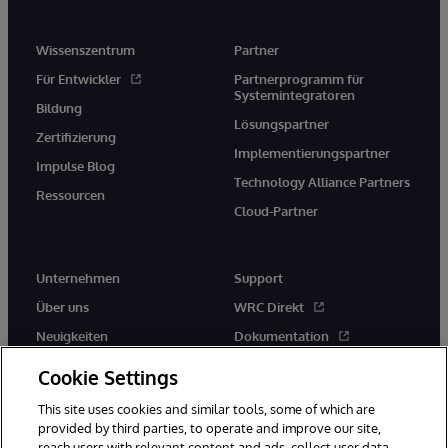
Wissenszentrum
Partner
Für Entwickler
Partnerprogramm für
Systemintegratoren
Bildung
Lösungspartner
Zertifizierung
Implementierungspartner
Impulse Blog
Technology Alliance Partners
Ressourcen
Cloud-Partner
Unternehmen
Support
Über uns
WRC Direkt
Neuigkeiten
Dokumentation
Veranstaltungen
Produktwarnungen und -
Cookie Settings
hinweise
Karriere
This site uses cookies and similar tools, some of which are
provided by third parties, to operate and improve our site,
reach users with relevant content and ads, collect user data