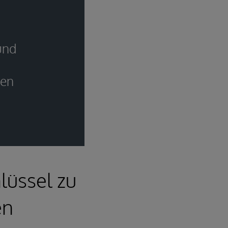
und
gen
lüssel zu
en