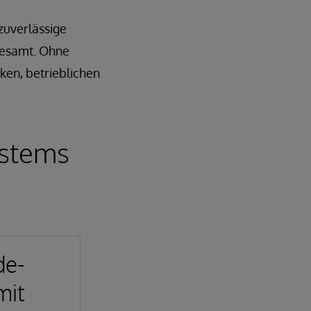
zuverlässige
sgesamt. Ohne
ken, betrieblichen
ystems
de-
mit