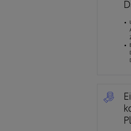
D
E
k
P