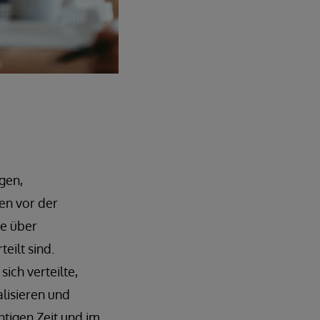
gen,
en vor der
ie über
eilt sind.
ich verteilte,
lisieren und
htigen Zeit und im