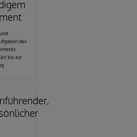
ndigem
ment
 und
Aufgaben des
ements
eit bis zur
ng
nführender,
sönlicher