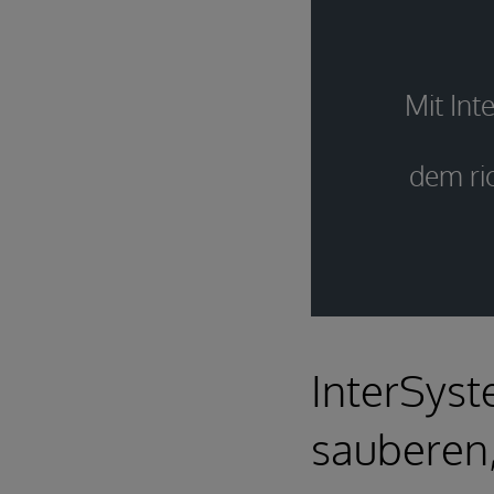
Mit Int
dem ric
InterSyst
sauberen