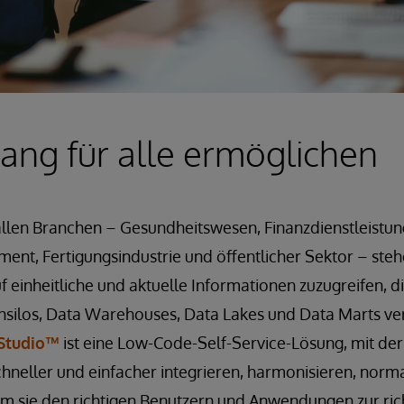
ng für alle ermöglichen
allen Branchen – Gesundheitswesen, Finanzdienstleistun
nt, Fertigungsindustrie und öffentlicher Sektor – steh
 einheitliche und aktuelle Informationen zuzugreifen, d
ilos, Data Warehouses, Data Lakes und Data Marts vert
 Studio™
ist eine Low-Code-Self-Service-Lösung, mit der s
neller und einfacher integrieren, harmonisieren, norma
um sie den richtigen Benutzern und Anwendungen zur ric