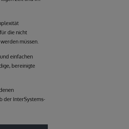
plexität
ür die nicht
t werden müssen.
 und einfachen
dige, bereinigte
 denen
lb der InterSystems-