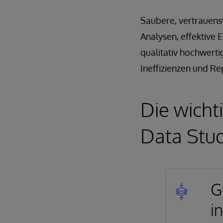
Saubere, vertrauens
Analysen, effektive
qualitativ hochwerti
Ineffizienzen und R
Die wicht
Data Stu
G
i