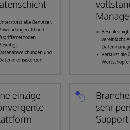
atenschicht
vollstä
Manage
Unterstützt alle Benutzer,
Anwendungen, KI und
Beschleunigt
Zugriffsmethoden
vereinfacht 
Beseitigt
Datenmanag
Datenabweichungen und
Verkürzt die Z
Dateninkonsistenzen
Wertschöpfu
ine einzige
Branche
onvergente
sehr per
lattform
Support