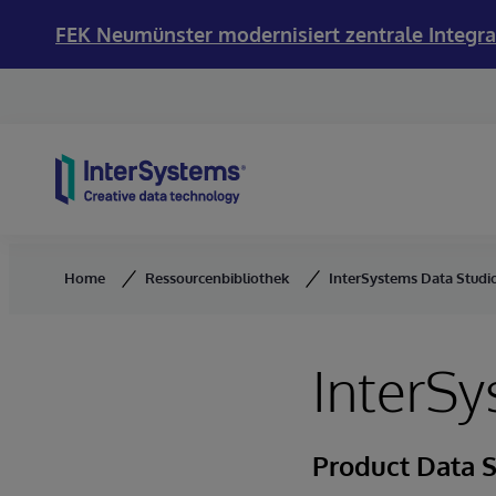
FEK Neumünster modernisiert zentrale Integra
Skip to content
Home
Ressourcenbibliothek
InterSystems Data Studi
InterSy
Product Data 