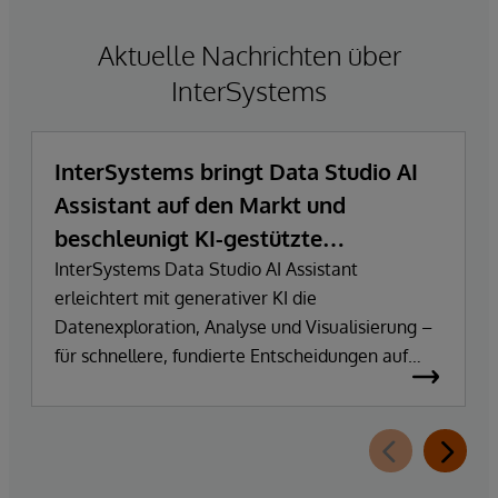
Aktuelle Nachrichten über
InterSystems
InterSystems bringt Data Studio AI
Assistant auf den Markt und
beschleunigt KI-gestützte
Datenexploration und
InterSystems Data Studio AI Assistant
erleichtert mit generativer KI die
Erkenntnisgewinnung
Datenexploration, Analyse und Visualisierung –
für schnellere, fundierte Entscheidungen auf
Basis vertrauenswürdiger Unternehmensdaten.