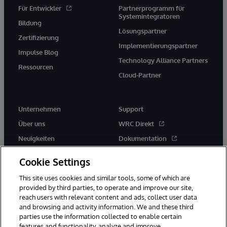
Für Entwickler
Partnerprogramm für
Systemintegratoren
Bildung
Lösungspartner
Zertifizierung
Implementierungspartner
Impulse Blog
Technology Alliance Partners
Ressourcen
Cloud-Partner
Unternehmen
Support
Über uns
WRC Direkt
Neuigkeiten
Dokumentation
Veranstaltungen
Produktwarnungen und -
Cookie Settings
hinweise
Karriere
This site uses cookies and similar tools, some of which are
provided by third parties, to operate and improve our site,
reach users with relevant content and ads, collect user data
and browsing and activity information. We and these third
parties use the information collected to enable certain
features and functionality, analyze and improve