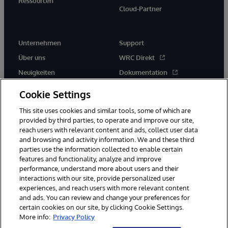
Ressourcen
Cloud-Partner
Unternehmen
Support
Über uns
WRC Direkt
Neuigkeiten
Dokumentation
Veranstaltungen
Produktwarnungen und -
Cookie Settings
hinweise
Karriere
This site uses cookies and similar tools, some of which are
provided by third parties, to operate and improve our site,
reach users with relevant content and ads, collect user data
and browsing and activity information. We and these third
parties use the information collected to enable certain
features and functionality, analyze and improve
performance, understand more about users and their
© 1996-2026 InterSystems Corporation, Boston, MA. Alle Rechte
vorbehalten.
interactions with our site, provide personalized user
experiences, and reach users with more relevant content
Mitteilungen/Geschäftsbedingungen
Erklärung zum Datenschutz
and ads. You can review and change your preferences for
Geld-zurück-Garantie
Impressum
Barrierefreiheit
certain cookies on our site, by clicking Cookie Settings.
More info:
Privacy Policy