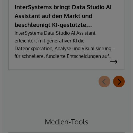
InterSystems bringt Data Studio AI
Assistant auf den Markt und
beschleunigt KI-gestützte
Datenexploration und
InterSystems Data Studio AI Assistant
erleichtert mit generativer KI die
Erkenntnisgewinnung
Datenexploration, Analyse und Visualisierung –
für schnellere, fundierte Entscheidungen auf
Basis vertrauenswürdiger Unternehmensdaten.
Medien-Tools