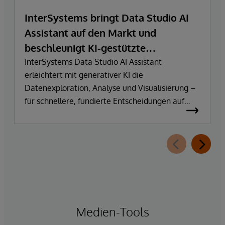
InterSystems bringt Data Studio AI
Assistant auf den Markt und
beschleunigt KI-gestützte
Datenexploration und
InterSystems Data Studio AI Assistant
erleichtert mit generativer KI die
Erkenntnisgewinnung
Datenexploration, Analyse und Visualisierung –
für schnellere, fundierte Entscheidungen auf
Basis vertrauenswürdiger Unternehmensdaten.
Medien-Tools