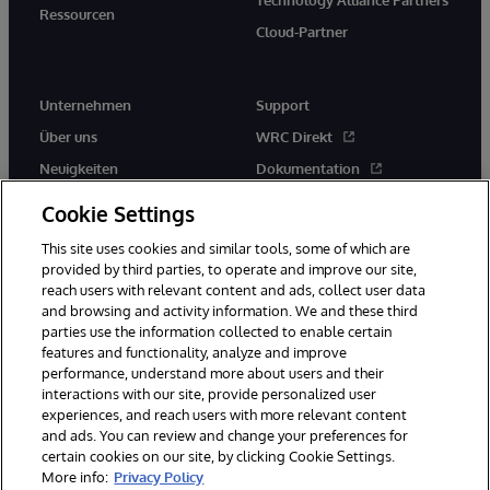
Technology Alliance Partners
Ressourcen
Cloud-Partner
Unternehmen
Support
Über uns
WRC Direkt
Neuigkeiten
Dokumentation
Veranstaltungen
Produktwarnungen und -
Cookie Settings
hinweise
Karriere
This site uses cookies and similar tools, some of which are
provided by third parties, to operate and improve our site,
reach users with relevant content and ads, collect user data
and browsing and activity information. We and these third
parties use the information collected to enable certain
features and functionality, analyze and improve
performance, understand more about users and their
© 1996-2026 InterSystems Corporation, Boston, MA. Alle Rechte
interactions with our site, provide personalized user
vorbehalten.
experiences, and reach users with more relevant content
Mitteilungen/Geschäftsbedingungen
Erklärung zum Datenschutz
and ads. You can review and change your preferences for
Geld-zurück-Garantie
Impressum
Barrierefreiheit
certain cookies on our site, by clicking Cookie Settings.
More info:
Privacy Policy