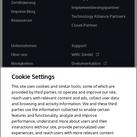
Zertifizierung
Implementierungspartner
Impulse Blog
Technology Alliance Partners
Ressourcen
Cloud-Partner
Unternehmen
Support
Über uns
WRC Direkt
Neuigkeiten
Dokumentation
Veranstaltungen
Produktwarnungen und -
Cookie Settings
hinweise
Karriere
This site uses cookies and similar tools, some of which are
provided by third parties, to operate and improve our site,
reach users with relevant content and ads, collect user data
and browsing and activity information. We and these third
parties use the information collected to enable certain
features and functionality, analyze and improve
performance, understand more about users and their
© 1996-2026 InterSystems Corporation, Boston, MA. Alle Rechte
vorbehalten.
interactions with our site, provide personalized user
experiences, and reach users with more relevant content
Mitteilungen/Geschäftsbedingungen
Erklärung zum Datenschutz