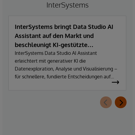
InterSystems
InterSystems bringt Data Studio AI
Assistant auf den Markt und
beschleunigt KI-gestützte
Datenexploration und
InterSystems Data Studio AI Assistant
erleichtert mit generativer KI die
Erkenntnisgewinnung
Datenexploration, Analyse und Visualisierung –
für schnellere, fundierte Entscheidungen auf
Basis vertrauenswürdiger Unternehmensdaten.