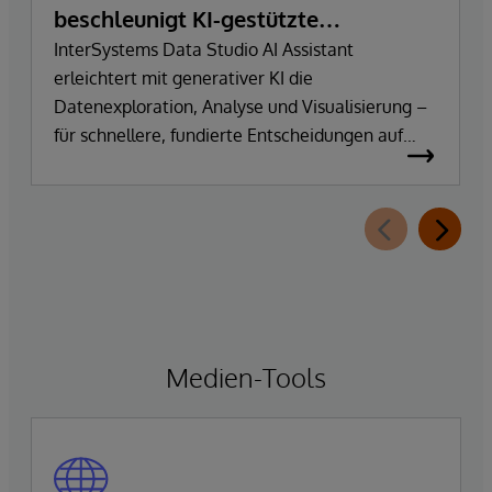
beschleunigt KI-gestützte
Datenexploration und
InterSystems Data Studio AI Assistant
erleichtert mit generativer KI die
Erkenntnisgewinnung
Datenexploration, Analyse und Visualisierung –
für schnellere, fundierte Entscheidungen auf
Basis vertrauenswürdiger Unternehmensdaten.
Medien-Tools