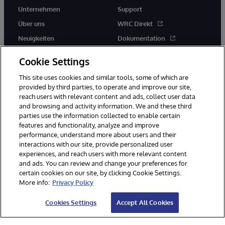
Unternehmen
Support
Über uns
WRC Direkt
Neuigkeiten
Dokumentation
Veranstaltungen
Produktwarnungen und -
Cookie Settings
hinweise
Karriere
This site uses cookies and similar tools, some of which are
provided by third parties, to operate and improve our site,
reach users with relevant content and ads, collect user data
and browsing and activity information. We and these third
parties use the information collected to enable certain
features and functionality, analyze and improve
© 1996-2026 InterSystems Corporation, Boston, MA. Alle Rechte
performance, understand more about users and their
vorbehalten.
interactions with our site, provide personalized user
experiences, and reach users with more relevant content
Mitteilungen/Geschäftsbedingungen
Erklärung zum Datenschutz
and ads. You can review and change your preferences for
Geld-zurück-Garantie
Impressum
Barrierefreiheit
certain cookies on our site, by clicking Cookie Settings.
More info:
Privacy Policy
Cookies Settings
Accept All Cookies