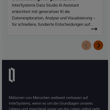
Datenexploration und
InterSystems Data Studio AI Assistant
erleichtert mit generativer KI die
Erkenntnisgewinnung
Datenexploration, Analyse und Visualisierung –
für schnellere, fundierte Entscheidungen auf
Basis vertrauenswürdiger Unternehmensdaten.
Millionen von Menschen weltweit vertrauen auf
InterSystems, wenn es um die Grundlagen unseres
Lebens und manchmal sogar um das Leben selbst geht.