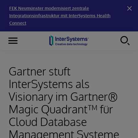
FEK Neumünster modernisiert zentrale
Integrationsinfrastruktur mit InterSystems Health
Connect
Menu
Skip to content
Gartner stuft
InterSystems als
Visionary im Gartner®
Magic Quadrant™ für
Cloud Database
Management Systeme