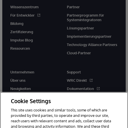
Wissenszentrum
Partner
Für Entwickler
Partnerprogramm für
Systemintegratoren
Bildung
Lösungspartner
Zertifizierung
Implementierungspartner
Impulse Blog
Technology Alliance Partners
Ressourcen
Cloud-Partner
Unternehmen
Support
Über uns
WRC Direkt
Neuigkeiten
Dokumentation
Veranstaltungen
Produktwarnungen und -
Cookie Settings
hinweise
Karriere
This site uses cookies and similar tools, some of which are
provided by third parties, to operate and improve our site,
reach users with relevant content and ads, collect user data
and browsing and activity information. We and these third