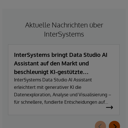
Aktuelle Nachrichten über
InterSystems
InterSystems bringt Data Studio AI
Assistant auf den Markt und
beschleunigt KI-gestützte
Datenexploration und
InterSystems Data Studio AI Assistant
erleichtert mit generativer KI die
Erkenntnisgewinnung
Datenexploration, Analyse und Visualisierung –
für schnellere, fundierte Entscheidungen auf
Basis vertrauenswürdiger Unternehmensdaten.