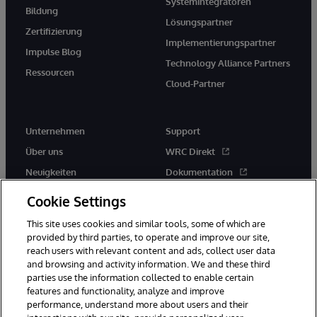
Systemintegratoren
Bildung
Lösungspartner
Zertifizierung
Implementierungspartner
Impulse Blog
Technology Alliance Partners
Ressourcen
Cloud-Partner
Unternehmen
Support
Über uns
WRC Direkt
Neuigkeiten
Dokumentation
Veranstaltungen
Produktwarnungen und -
Cookie Settings
hinweise
Karriere
This site uses cookies and similar tools, some of which are
provided by third parties, to operate and improve our site,
reach users with relevant content and ads, collect user data
and browsing and activity information. We and these third
parties use the information collected to enable certain
features and functionality, analyze and improve
performance, understand more about users and their
© 1996-2026 InterSystems Corporation, Boston, MA. Alle Rechte