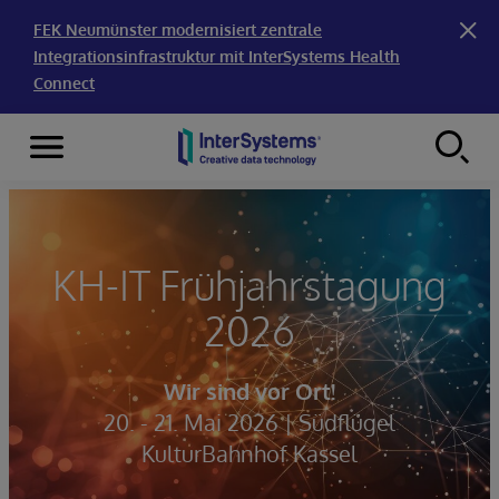
FEK Neumünster modernisiert zentrale
Integrationsinfrastruktur mit InterSystems Health
Connect
Menu
Skip to content
KH-IT Frühjahrstagung
2026
Wir sind vor Ort!
20. - 21. Mai 2026 | Südflügel
KulturBahnhof Kassel