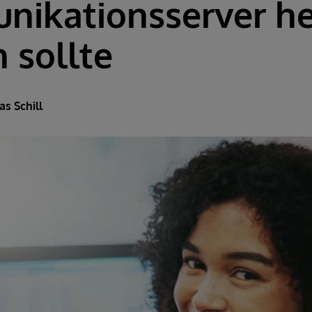
ikationsserver h
 sollte
as Schill