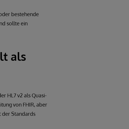
, oder bestehende
d sollte ein
t als
er HL7 v2 als Quasi-
itung von FHIR, aber
t der Standards