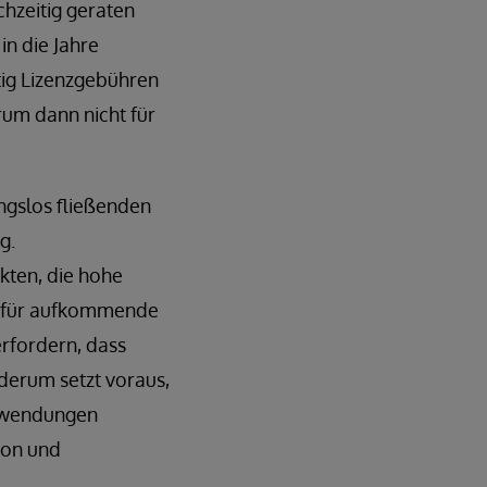
hzeitig geraten
n die Jahre
ig Lizenzgebühren
rum dann nicht für
gslos fließenden
g.
kten, die hohe
uch für aufkommende
rfordern, dass
derum setzt voraus,
nwendungen
ion und