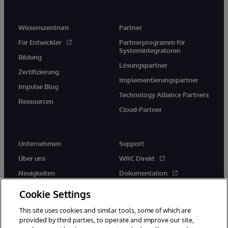
Wissenszentrum
Partner
Für Entwickler
Partnerprogramm für
Systemintegratoren
Bildung
Lösungspartner
Zertifizierung
Implementierungspartner
Impulse Blog
Technology Alliance Partners
Ressourcen
Cloud-Partner
Unternehmen
Support
Über uns
WRC Direkt
Neuigkeiten
Dokumentation
Veranstaltungen
Produktwarnungen und -
Cookie Settings
hinweise
Karriere
This site uses cookies and similar tools, some of which are
provided by third parties, to operate and improve our site,