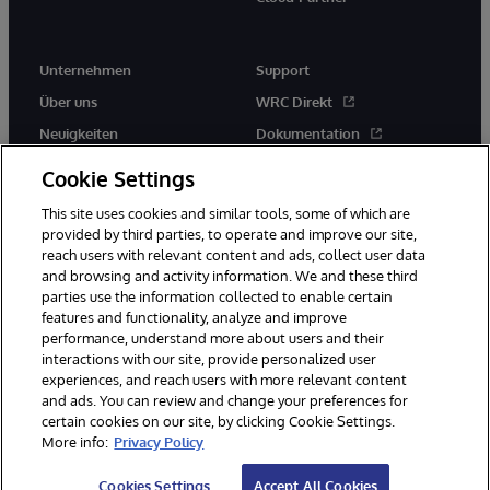
Unternehmen
Support
Über uns
WRC Direkt
Neuigkeiten
Dokumentation
Veranstaltungen
Produktwarnungen und -
Cookie Settings
hinweise
Karriere
This site uses cookies and similar tools, some of which are
provided by third parties, to operate and improve our site,
reach users with relevant content and ads, collect user data
and browsing and activity information. We and these third
parties use the information collected to enable certain
features and functionality, analyze and improve
performance, understand more about users and their
© 1996-2026 InterSystems Corporation, Boston, MA. Alle Rechte
vorbehalten.
interactions with our site, provide personalized user
experiences, and reach users with more relevant content
Mitteilungen/Geschäftsbedingungen
Erklärung zum Datenschutz
and ads. You can review and change your preferences for
Geld-zurück-Garantie
Impressum
Barrierefreiheit
certain cookies on our site, by clicking Cookie Settings.
More info:
Privacy Policy
Cookies Settings
Accept All Cookies