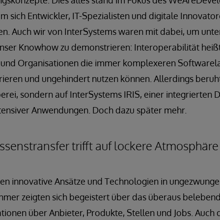
ungskonzepte: Dies alles stand im Fokus des WeAreDeve
m sich Entwickler, IT-Spezialisten und digitale Innovato
ben. Auch wir von InterSystems waren mit dabei, um unt
nser Knowhow zu demonstrieren: Interoperabilität heiß
und Organisationen die immer komplexeren Softwarel
rieren und ungehindert nutzen können. Allerdings beru
rei, sondern auf InterSystems IRIS, einer integrierten 
tensiver Anwendungen. Doch dazu später mehr.
enstransfer trifft auf lockere Atmosphäre
en innovative Ansätze und Technologien in ungezwung
nehmer zeigten sich begeistert über das überaus beleben
onen über Anbieter, Produkte, Stellen und Jobs. Auch d