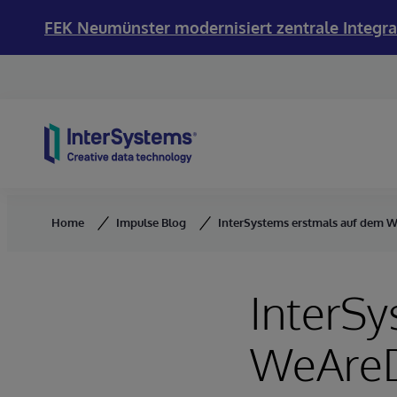
FEK Neumünster modernisiert zentrale Integra
Skip to content
Home
Impulse Blog
InterSystems erstmals auf dem W
InterSy
WeAreD