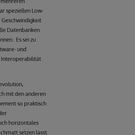
n mehreren
r speziellen Low-
e Geschwindigkeit
nelle Datenbanken
nnen. Es sei zu
ftware- und
Interoperabilität
evolution,
ch mit den anderen
ement so praktisch
der
uch horizontales
chmatt setzen lässt.