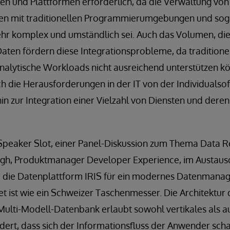
en und Plattformen erforderlich, da die Verwaltung vo
n mit traditionellen Programmierumgebungen und soga
hr komplex und umständlich sei. Auch das Volumen, di
 Daten fördern diese Integrationsprobleme, da traditio
nalytische Workloads nicht ausreichend unterstützen kö
h die Herausforderungen in der IT von der Individualso
n zur Integration einer Vielzahl von Diensten und deren 
Speaker Slot, einer Panel-Diskussion zum Thema Data R
ingh, Produktmanager Developer Experience, im Austaus
die Datenplattform IRIS für ein modernes Datenmanag
net ist wie ein Schweizer Taschenmesser. Die Architektur 
ulti-Modell-Datenbank erlaubt sowohl vertikales als a
dert, dass sich der Informationsfluss der Anwender scha