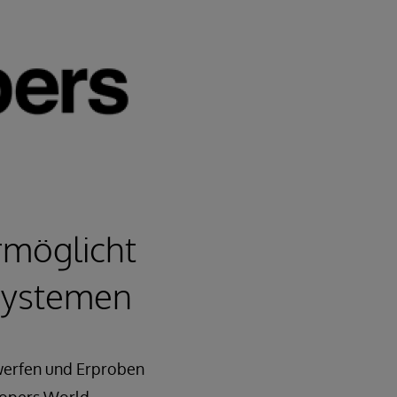
rmöglicht
Systemen
werfen und Erproben