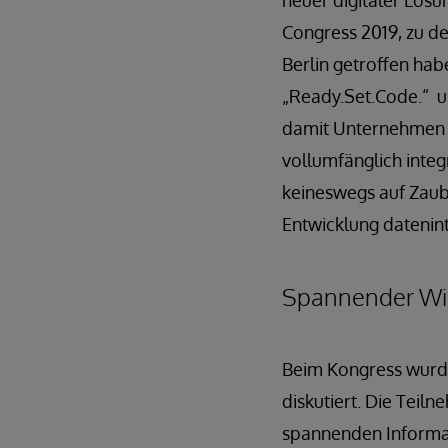
neuer digitaler Lös
Congress 2019, zu de
Berlin getroffen ha
„Ready.Set.Code.“ u
damit Unternehmen 
vollumfänglich integ
keineswegs auf Zaube
Entwicklung datenin
Spannender Wiss
Beim Kongress wurd
diskutiert. Die Teil
spannenden Informati