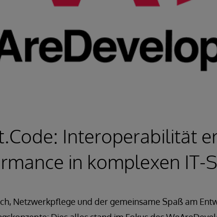
.Code: Interoperabilität e
ormance in komplexen IT-
sch, Netzwerkpflege und der gemeinsame Spaß am Ent