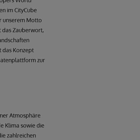
lopers World
ren im CityCube
er unserem Motto
t das Zauberwort,
andschaften
ht das Konzept
Datenplattform zur
ener Atmosphäre
de Klima sowie die
ie zahlreichen