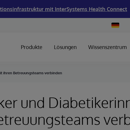
tionsinfrastruktur mit InterSystems Health Connect
Change
Country
Produkte
Lösungen
Wissenszentrum
it ihren Betreuungsteams verbinden
ker und Diabetikerin
Betreuungsteams ver