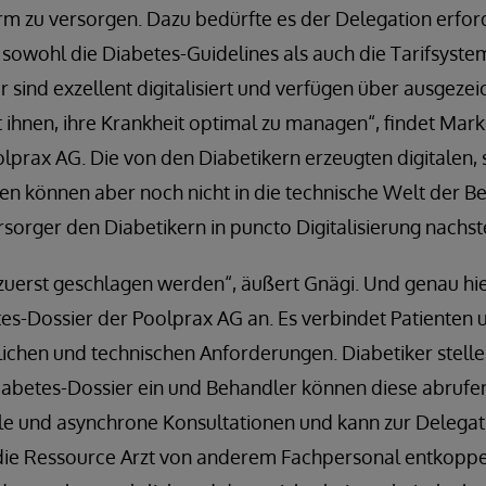
orm zu versorgen. Dazu bedürfte es der Delegation erfor
 sowohl die Diabetes-Guidelines als auch die Tarifsyste
r sind exzellent digitalisiert und verfügen über ausgeze
ihnen, ihre Krankheit optimal zu managen“, findet Mark
lprax AG. Die von den Diabetikern erzeugten digitalen, 
ten können aber noch nicht in die technische Welt der
ersorger den Diabetikern in puncto Digitalisierung nachs
zuerst geschlagen werden“, äußert Gnägi. Und genau hie
es-Dossier der Poolprax AG an. Es verbindet Patienten 
lichen und technischen Anforderungen. Diabetiker stell
Diabetes-Dossier ein und Behandler können diese abrufe
le und asynchrone Konsultationen und kann zur Delega
die Ressource Arzt von anderem Fachpersonal entkoppel