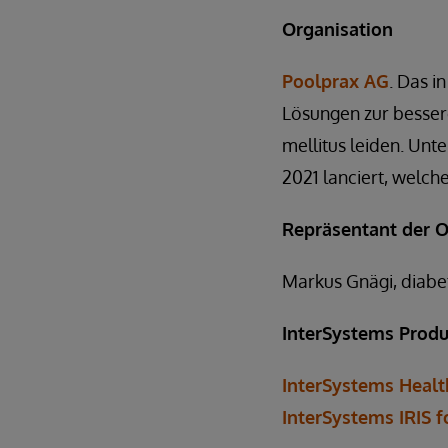
Organisation
Poolprax AG
. Das i
Lösungen zur besser
mellitus leiden. Un
2021 lanciert, welch
Repräsentant der O
Markus Gnägi, diabe
InterSystems Produ
InterSystems Heal
InterSystems IRIS f