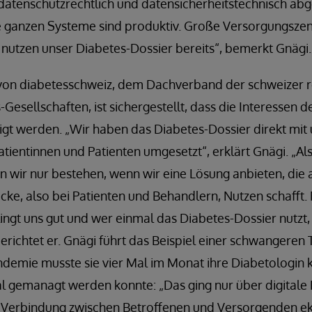
 datenschutzrechtlich und datensicherheitstechnisch 
Die ganzen Systeme sind produktiv. Große Versorgungsze
nutzen unser Diabetes-Dossier bereits“, bemerkt Gnägi.
von diabetesschweiz, dem Dachverband der schweizer 
Gesellschaften, ist sichergestellt, dass die Interessen d
igt werden. „Wir haben das Diabetes-Dossier direkt mi
tientinnen und Patienten umgesetzt“, erklärt Gnägi. „Als
wir nur bestehen, wenn wir eine Lösung anbieten, die 
ke, also bei Patienten und Behandlern, Nutzen schafft. 
ingt uns gut und wer einmal das Diabetes-Dossier nutzt, 
berichtet er. Gnägi führt das Beispiel einer schwangeren 
demie musste sie vier Mal im Monat ihre Diabetologin k
l gemanagt werden konnte: „Das ging nur über digitale K
n Verbindung zwischen Betroffenen und Versorgenden ek