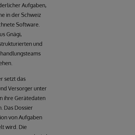
derlicher Aufgaben,
me in der Schweiz
ichnete Software.
us Gnägi,
strukturierten und
 Behandlungsteams
tehen.
r setzt das
und Versorger unter
en ihre Gerätedaten
n. Das Dossier
tion von Aufgaben
t wird. Die