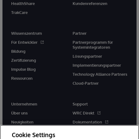
HealthShare
Kundenreferenzen
TrakCare
Wissenszentrum
Partner
Für Entwickler
Partnerprogramm für
Systemintegratoren
Bildung
Lösungspartner
Zertifizierung
Implementierungspartner
Impulse Blog
Technology Alliance Partners
Ressourcen
Cloud-Partner
Unternehmen
Support
Über uns
WRC Direkt
Neuigkeiten
Dokumentation
Veranstaltungen
Produktwarnungen und -
Cookie Settings
hinweise