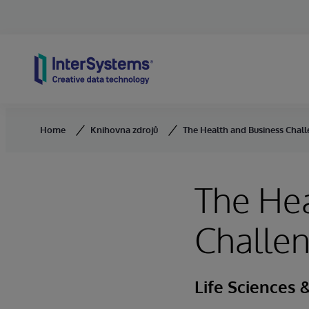
Skip to content
Home
Knihovna zdrojů
The Health and Business Chall
The Hea
Challen
Life Sciences 