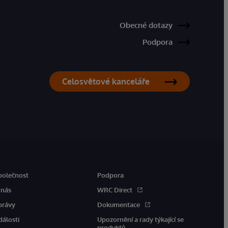
Obecné dotazy
Podpora
Celosvětové kanceláře
polečnost
Podpora
 nás
WRC Direct
právy
Dokumentace
dálosti
Upozornění a rady týkající se
produktů