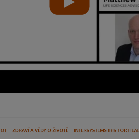
VOT
ZDRAVÍ A VĚDY O ŽIVOTĚ
INTERSYSTEMS IRIS FOR HEA