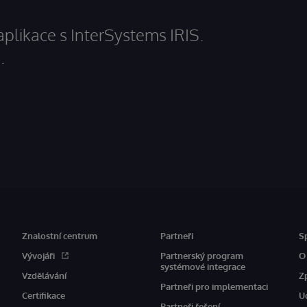
aplikace s InterSystems IRIS.
.
Znalostní centrum
Partneři
S
Vývojáři
Partnerský program
O
systémové integrace
Vzdělávání
Z
Partneři pro implementaci
Certifikace
U
Partneři řešení