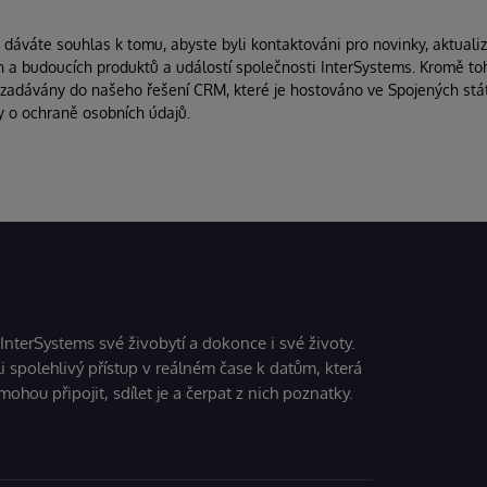
áváte souhlas k tomu, abyste byli kontaktováni pro novinky, aktuali
ích a budoucích produktů a událostí společnosti InterSystems. Kromě to
 zadávány do našeho řešení CRM, které je hostováno ve Spojených stát
y o ochraně osobních údajů.
 InterSystems své živobytí a dokonce i své životy.
i spolehlivý přístup v reálném čase k datům, která
mohou připojit, sdílet je a čerpat z nich poznatky.