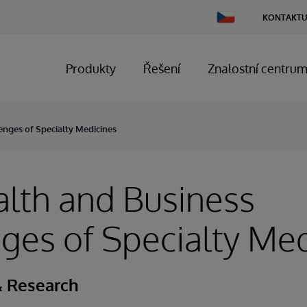
Change
KONTAKTU
Country
Produkty
Řešení
Znalostní centru
enges of Specialty Medicines
lth and Business
ges of Specialty Me
& Research