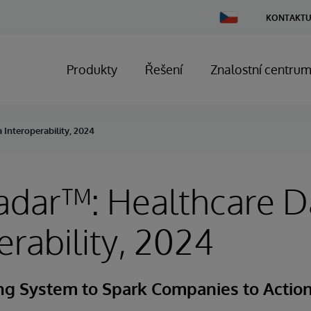
Change
KONTAKTU
Country
Produkty
Řešení
Znalostní centru
 Interoperability, 2024
adar™: Healthcare D
erability, 2024
g System to Spark Companies to Actio