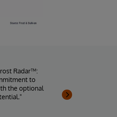
Frost Radar™:
ommitment to
inte
th the optional
arch
ential."