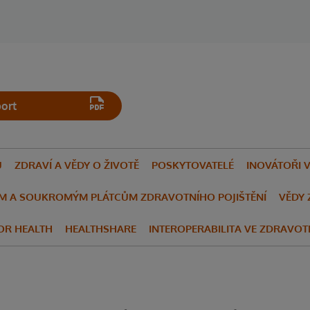
ort
U
ZDRAVÍ A VĚDY O ŽIVOTĚ
POSKYTOVATELÉ
INOVÁTOŘI 
M A SOUKROMÝM PLÁTCŮM ZDRAVOTNÍHO POJIŠTĚNÍ
VĚDY 
FOR HEALTH
HEALTHSHARE
INTEROPERABILITA VE ZDRAVOT