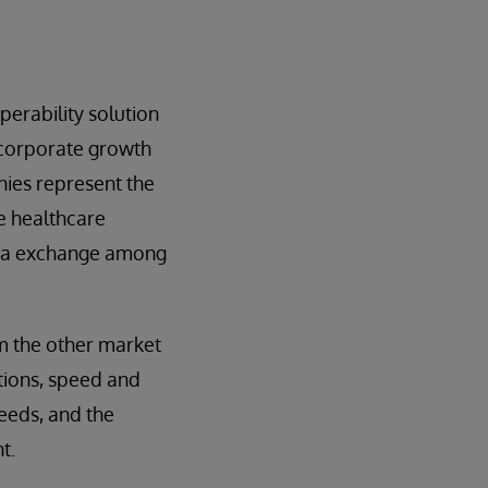
erability solution
 corporate growth
anies represent the
e healthcare
ata exchange among
om the other market
utions, speed and
needs, and the
t.