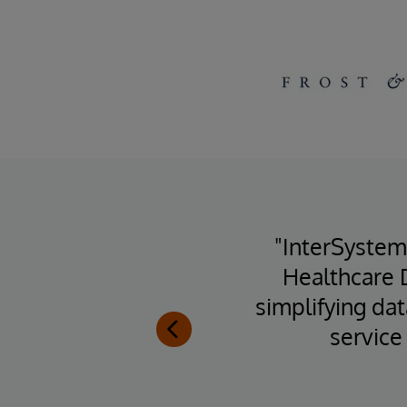
rs,
"InterSystem
Systems
Healthcare 
ons in
simplifying da
k-end."
service