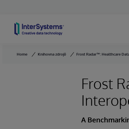
Skip to content
Home
Knihovna zdrojů
Frost Radar™: Healthcare Data
Frost R
Interop
A Benchmarkin