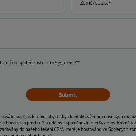
lizací od společnosti InterSystems.**
Submit
áváte souhlas k tomu, abyste byli kontaktováni pro novinky, aktuali
ích a budoucích produktů a událostí společnosti InterSystems. Kromě to
 zadávány do našeho řešení CRM, které je hostováno ve Spojených stát
y o ochraně osobních údajů.