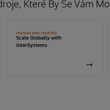
droje, Které By Se Vám Moh
PROVEN AND TRUSTED
Scale Globally with
InterSystems