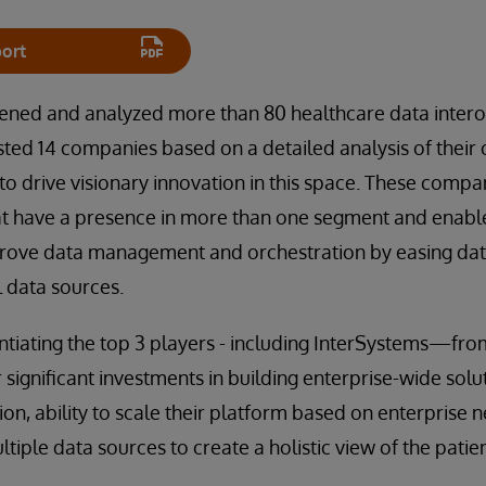
ort
eened and analyzed more than 80 healthcare data interop
sted 14 companies based on a detailed analysis of their
 to drive visionary innovation in this space. These comp
hat have a presence in more than one segment and enabl
prove data management and orchestration by easing d
l data sources.
entiating the top 3 players - including InterSystems—fr
r significant investments in building enterprise-wide sol
on, ability to scale their platform based on enterprise 
ultiple data sources to create a holistic view of the patien