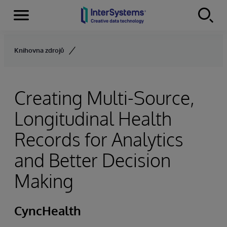
Menu
Skip to content
Knihovna zdrojů
Creating Multi-Source,
Longitudinal Health
Records for Analytics
and Better Decision
Making
CyncHealth