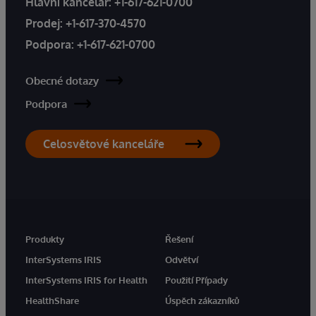
Hlavní kancelář:
+1-617-621-0700
Prodej:
+1-617-370-4570
Podpora:
+1-617-621-0700
Obecné dotazy
Podpora
Celosvětové kanceláře
Produkty
Řešení
InterSystems IRIS
Odvětví
InterSystems IRIS for Health
Použití Případy
HealthShare
Úspěch zákazníků