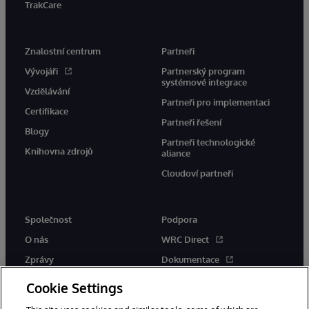
TrakCare
Znalostní centrum
Partneři
Vývojáři
Partnerský program
systémové integrace
Vzdělávání
Partneři pro implementaci
Certifikace
Partneři řešení
Blogy
Partneři technologické
Knihovna zdrojů
aliance
Cloudoví partneři
Společnost
Podpora
O nás
WRC Direct
Zprávy
Dokumentace
Události
Upozornění a rady týkající se
Cookie Settings
produktů
Kariéra