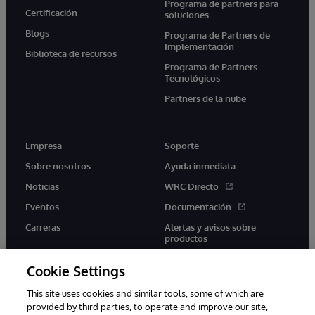
Programa de partners para
Certificación
soluciones
Blogs
Programa de Partners de
Implementación
Biblioteca de recursos
Programa de Partners
Tecnológicos
Partners de la nube
Empresa
Soporte
Sobre nosotros
Ayuda inmediata
Noticias
WRC Directo
Eventos
Documentación
Carreras
Alertas y avisos sobre
productos
Cookie Settings
This site uses cookies and similar tools, some of which are
provided by third parties, to operate and improve our site,