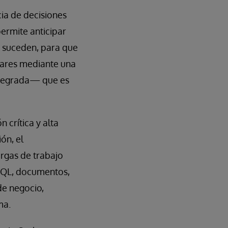
ia de decisiones
permite anticipar
 suceden, para que
pares mediante una
integrada— que es
 crítica y alta
ón, el
argas de trabajo
oSQL, documentos,
 de negocio,
ma.