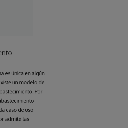
ento
na es única en algún
existe un modelo de
bastecimiento. Por
 abastecimiento
da caso de uso
or admite las