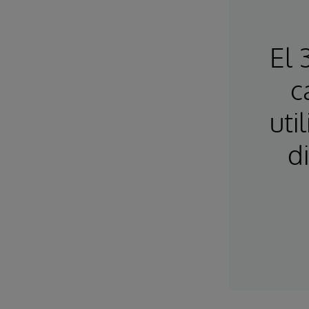
El 
c
uti
d