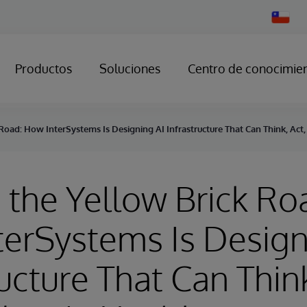
Change
Country
Productos
Soluciones
Centro de conocimie
Road: How InterSystems Is Designing AI Infrastructure That Can Think, Act,
the Yellow Brick Ro
erSystems Is Design
ructure That Can Think