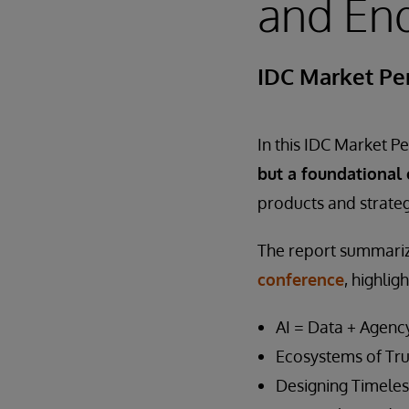
and End
IDC Market Pe
In this IDC Market P
but a foundational
products and strateg
The report summariz
conference
, highlig
AI = Data + Agenc
Ecosystems of Tru
Designing Timele