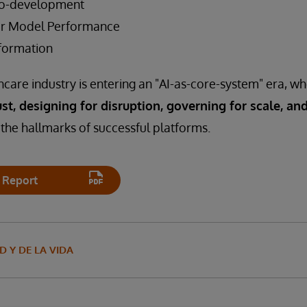
Co-development
ver Model Performance
sformation
hcare industry is entering an "AI-as-core-system" era, w
st, designing for disruption, governing for scale, an
 the hallmarks of successful platforms.
 Report
D Y DE LA VIDA