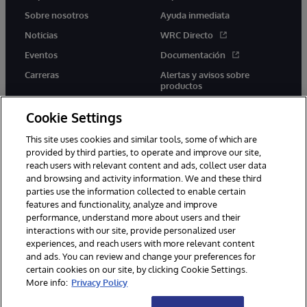
Sobre nosotros
Ayuda inmediata
Noticias
WRC Directo
Eventos
Documentación
Carreras
Alertas y avisos sobre
productos
Cookie Settings
This site uses cookies and similar tools, some of which are
provided by third parties, to operate and improve our site,
twitter
youtube
facebook
linkedin
reach users with relevant content and ads, collect user data
and browsing and activity information. We and these third
parties use the information collected to enable certain
features and functionality, analyze and improve
performance, understand more about users and their
1996-2026 InterSystems Corporation, Boston, MA. Todos los
interactions with our site, provide personalized user
derechos reservados.
experiences, and reach users with more relevant content
Avisos/Términos y condiciones
Declaración de privacidad
and ads. You can review and change your preferences for
Garantía
Accesibilidad
certain cookies on our site, by clicking Cookie Settings.
More info:
Privacy Policy