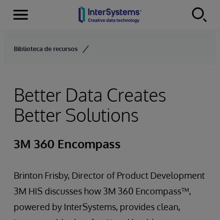
Menu
Skip to content
Biblioteca de recursos
Better Data Creates
Better Solutions
3M 360 Encompass
Brinton Frisby, Director of Product Development
3M HIS discusses how 3M 360 Encompass™,
powered by InterSystems, provides clean,